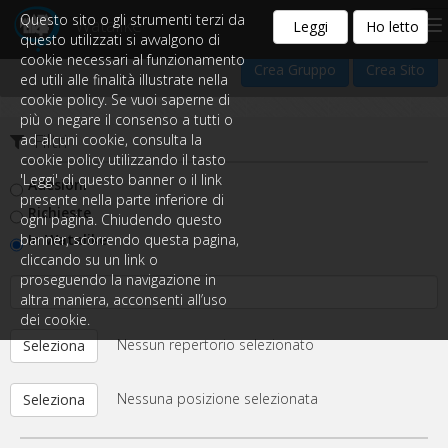
Questo sito o gli strumenti terzi da
Watalike
Professionisti, società e gruppi
Leggi
Ho letto
questo utilizzati si avvalgono di
cookie necessari al funzionamento
Crea Gruppo
Crea Sito
ed utili alle finalità illustrate nella
cookie policy. Se vuoi saperne di
più o negare il consenso a tutti o
Filtri
ad alcuni cookie, consulta la
cookie policy utilizzando il tasto
'Leggi' di questo banner o il link
Adesioni
presente nella parte inferiore di
Richieste
ogni pagina. Chiudendo questo
In Watalike
banner, scorrendo questa pagina,
cliccando su un link o
proseguendo la navigazione in
altra maniera, acconsenti all’uso
dei cookie.
Nessun repertorio selezionato
Seleziona
Nessuna posizione selezionata
Seleziona