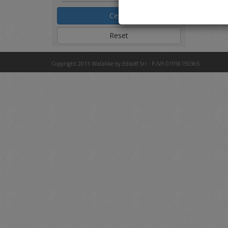
Cerca
Reset
Copyright 2013 Watalike by Edisoft Srl - P.IVA 01956190365