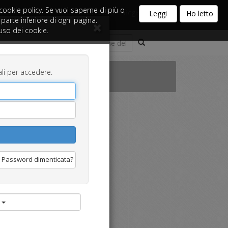
a cookie policy. Se vuoi saperne di più o
Accedi
Registrati
Leggi
Ho letto
 parte inferiore di ogni pagina.
uso dei cookie.
ali per accedere.
Password dimenticata?
i