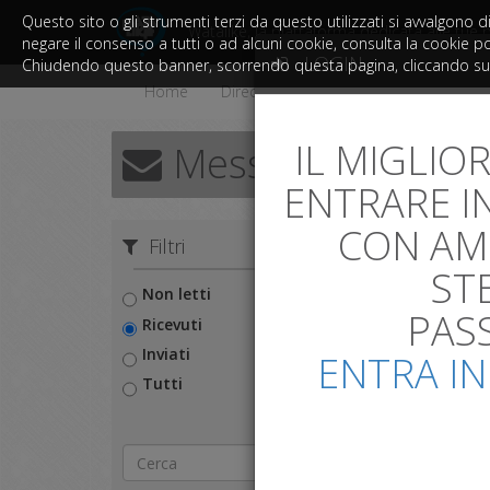
Questo sito o gli strumenti terzi da questo utilizzati si avvalgono di
Watalike, la piattaforma dedicata alle tue 
negare il consenso a tutti o ad alcuni cookie, consulta la cookie poli
LOGIN
Chiudendo questo banner, scorrendo questa pagina, cliccando su un
Home
Directory
Contatti
IL MIGLIO
Messaggi
ENTRARE I
CON AMI
Filtri
ST
Non letti
PAS
Ricevuti
Inviati
ENTRA IN
Tutti